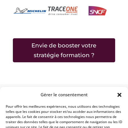
Envie de booster votre
stratégie formation ?
Gérer le consentement
À propos d’Alberon Partners
Pour offrir les meilleures expériences, nous utilisons des technologies
Acteur de référence du conseil en stratégie de
telles que les cookies pour stocker et/ou accéder aux informations des
formation et ingénierie pédagogique, Alberon
appareils. Le fait de consentir à ces technologies nous permettra de
Partners intervient en France et à l’international
traiter des données telles que le comportement de navigation ou les ID
uniques sur ce site. Le fait de ne pas consentir ou de retirer son