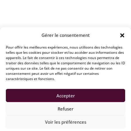
Gérer le consentement
À propos d’Alberon Partners
Pour offrir les meilleures expériences, nous utilisons des technologies
Acteur de référence du conseil en stratégie de
telles que les cookies pour stocker et/ou accéder aux informations des
formation et ingénierie pédagogique, Alberon
appareils. Le fait de consentir à ces technologies nous permettra de
Partners intervient en France et à l’international
traiter des données telles que le comportement de navigation ou les ID
uniques sur ce site. Le fait de ne pas consentir ou de retirer son
sous forme de missions de conseil, de conférences
consentement peut avoir un effet négatif sur certaines
et d’actions de formation des équipes L&D.
caractéristiques et fonctions.
Accepter
Refuser
Voir les préférences
© Alberon Partners -
Mentions légales